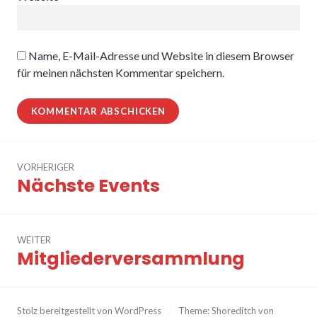
Name, E-Mail-Adresse und Website in diesem Browser
für meinen nächsten Kommentar speichern.
Beitragsnavigation
VORHERIGER
Nächste Events
Vorheriger
Beitrag:
WEITER
Mitgliederversammlung
Nächster
Beitrag:
Stolz bereitgestellt von WordPress
/
Theme: Shoreditch von