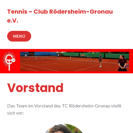
Zum
Inhalt
Tennis – Club Rödersheim-Gronau
springen
e.V.
MENÜ
Vorstand
Das Team im Vorstand des TC Rödersheim-Gronau stellt
sich vor: